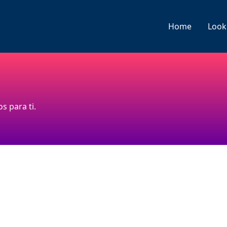
Home
Look
s para ti.