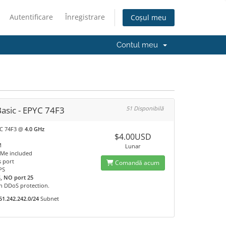
Autentificare
Înregistrare
Coșul meu
Contul meu
asic - EPYC 74F3
51 Disponibilă
C 74F3 @
4.0 GHz
$4.00USD
M
Lunar
Me included
 port
Comandă acum
PS
, NO port 25
n DDoS protection.
51.242.242.0/24
Subnet