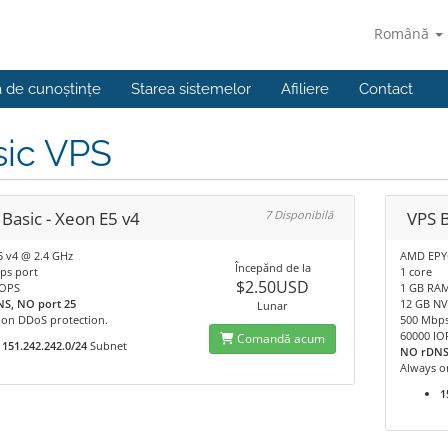
Română
a de cunoștințe
Starea sistemelor
Afiliere
Contact
sic VPS
Basic - Xeon E5 v4
7 Disponibilă
VPS B
5 v4 @ 2.4 GHz
AMD EPY
Începănd de la
ps port
1 core
$2.50USD
IOPS
1 GB RA
S, NO port 25
12 GB NV
Lunar
 on DDoS protection.
500 Mbps
60000 IO
Comandă acum
151.242.242.0/24
Subnet
NO rDNS
Always o
1