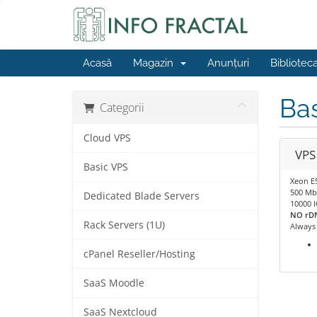
Acasă
Magazin
Anunțuri
Bibliotec
Ba
Categorii
Cloud VPS
VPS 
Basic VPS
Xeon E
500 Mb
Dedicated Blade Servers
10000 
NO rDN
Rack Servers (1U)
Always
cPanel Reseller/Hosting
SaaS Moodle
SaaS Nextcloud