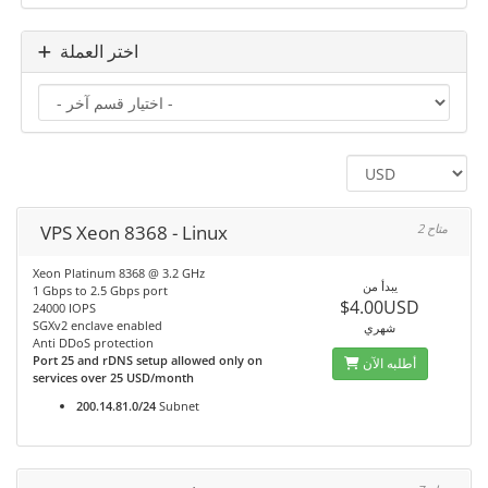
اختر العملة
VPS Xeon 8368 - Linux
2 متاح
Xeon Platinum 8368 @ 3.2 GHz
يبدأ من
1 Gbps to 2.5 Gbps port
$4.00USD
24000 IOPS
SGXv2 enclave enabled
شهري
Anti DDoS protection
Port 25 and rDNS setup allowed only on
أطلبه الآن
services over 25 USD/month
200.14.81.0/24
Subnet