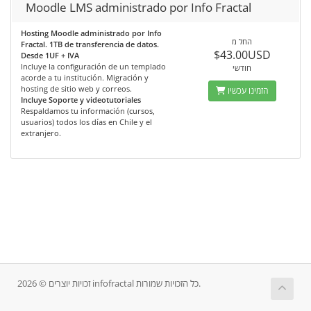
Moodle LMS administrado por Info Fractal
Hosting Moodle administrado por Info
החל מ
Fractal. 1TB de transferencia de datos.
$43.00USD
Desde 1UF + IVA
Incluye la configuración de un templado
חודשי
acorde a tu institución. Migración y
hosting de sitio web y correos.
הזמינו עכשיו
Incluye Soporte y videotutoriales
Respaldamos tu información (cursos,
usuarios) todos los días en Chile y el
extranjero.
זכויות יוצרים © 2026 infofractal כל הזכויות שמורות.