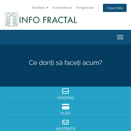
Română
Autentificare
Înregistrare
Coșul meu
Navig
Ce doriți să faceți acum?
HOSTING
PLĂȚI
ASISTENȚĂ