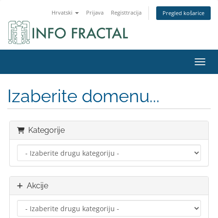
Hrvatski
Prijava
Registtracija
Pregled košarice
Preba
Izaberite domenu...
Kategorije
Akcije