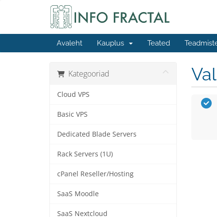
Avaleht
Kauplus
Teated
Teadmist
Va
Kategooriad
Cloud VPS
Basic VPS
Dedicated Blade Servers
Rack Servers (1U)
cPanel Reseller/Hosting
SaaS Moodle
SaaS Nextcloud