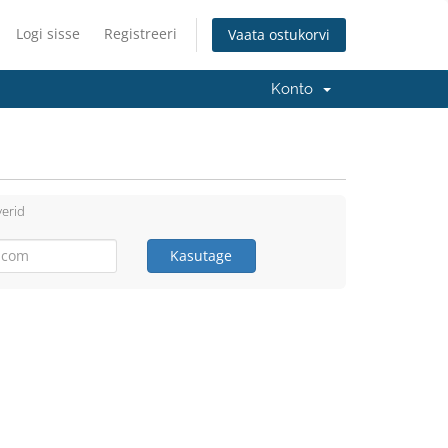
Logi sisse
Registreeri
Vaata ostukorvi
Konto
erid
Kasutage