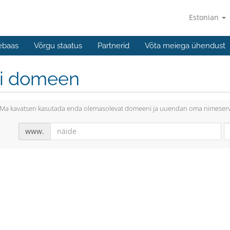
Estonian
ebaas
Võrgu staatus
Partnerid
Võta meiega ühendust
li domeen
Ma kavatsen kasutada enda olemasolevat domeeni ja uuendan oma nimeserv
www.