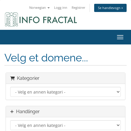
Norwegian
Logg inn
Registrer
Se handlevogn »
Bytt 
Velg et domene...
Kategorier
Handlinger