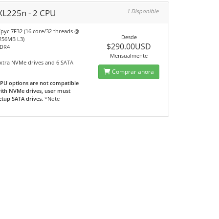
XL225n - 2 CPU
1 Disponible
pyc 7F32 (16 core/32 threads @
Desde
 256MB L3)
$290.00USD
DDR4
A
Mensualmente
extra NVMe drives and 6 SATA
Comprar ahora
PU options are not compatible
ith NVMe drives, user must
etup SATA drives.
*Note