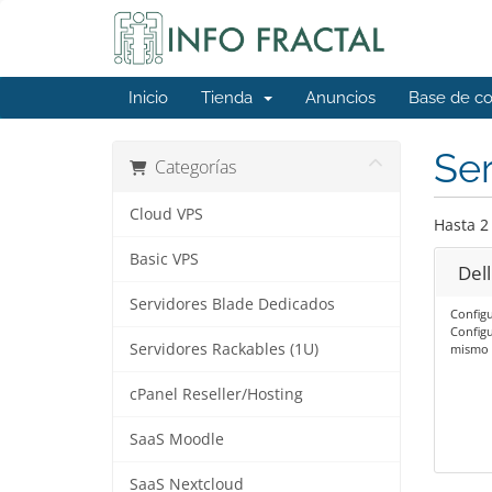
Inicio
Tienda
Anuncios
Base de c
Ser
Categorías
Cloud VPS
Hasta 2 
Basic VPS
Del
Servidores Blade Dedicados
Configu
Configu
Servidores Rackables (1U)
mismo 
cPanel Reseller/Hosting
SaaS Moodle
SaaS Nextcloud