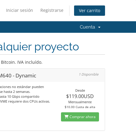
Iniciar sesión
Registrarse
Ver carrito
Cuenta
alquier proyecto
itcoin. IVA incluído.
 M640 - Dynamic
1 Disponible
aciones no estándar pueden
Desde
e hasta 2 semanas.
$119.00USD
hasta 10 Gbps compartido
VME requiere dos CPUs activas.
Mensualmente
$10.00 Cuota de alta
Comprar ahora