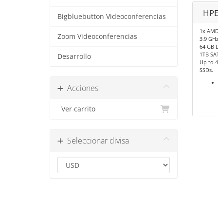
HPE
Bigbluebutton Videoconferencias
1x AMD
Zoom Videoconferencias
3.9 GHz
64 GB 
1TB SA
Desarrollo
Up to 4
SSDs.
Acciones
Ver carrito
Seleccionar divisa