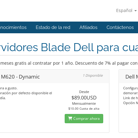
Español
onocimientos
Estado de la red
Afiliados
Contáctenos
vidores Blade Dell para cu
meses gratis al contratar por 1 año. Descuento de 7% al pagar con B
l M620 - Dynamic
1 Disponible
Dell
ra a gusto.
Configur
Desde
ración por defecto disponible el
demorars
$89.00USD
día.
Link de 
Opción N
Mensualmente
$10.00 Cuota de alta
Comprar ahora