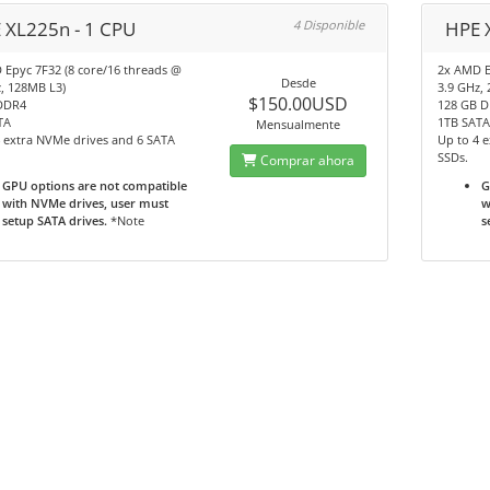
 XL225n - 1 CPU
4 Disponible
HPE 
 Epyc 7F32 (8 core/16 threads @
2x AMD E
Desde
, 128MB L3)
3.9 GHz,
$150.00USD
DDR4
128 GB 
TA
1TB SAT
Mensualmente
 extra NVMe drives and 6 SATA
Up to 4 
SSDs.
Comprar ahora
GPU options are not compatible
G
with NVMe drives, user must
w
setup SATA drives.
*Note
s