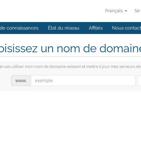
Français
Se
de connaissances
État du réseau
Affiliés
Nous contact
isissez un nom de domaine.
Je vais utiliser mon nom de domaine existant et mettre à jour mes serveurs d
www.