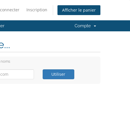
 connecter
Inscription
Afficher le panier
er
Compte
..
e noms
Utiliser