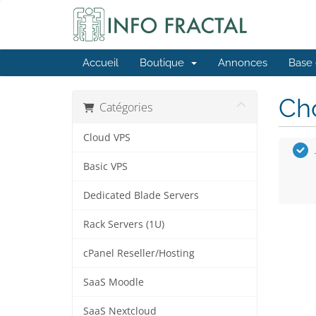
Accueil
Boutique
Annonces
Base 
Cho
Catégories
Cloud VPS
Basic VPS
Dedicated Blade Servers
Rack Servers (1U)
cPanel Reseller/Hosting
SaaS Moodle
SaaS Nextcloud