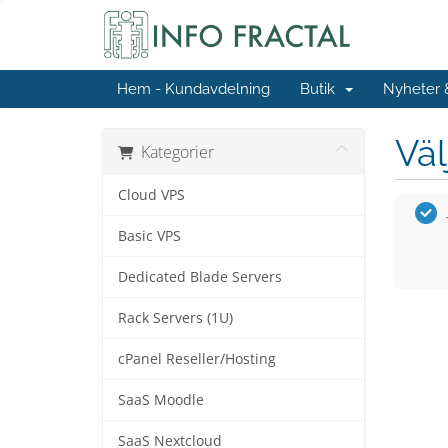
Hem - Kundavdelning
Butik
Nyheter
Väl
Kategorier
Cloud VPS
Basic VPS
Dedicated Blade Servers
Rack Servers (1U)
cPanel Reseller/Hosting
SaaS Moodle
SaaS Nextcloud