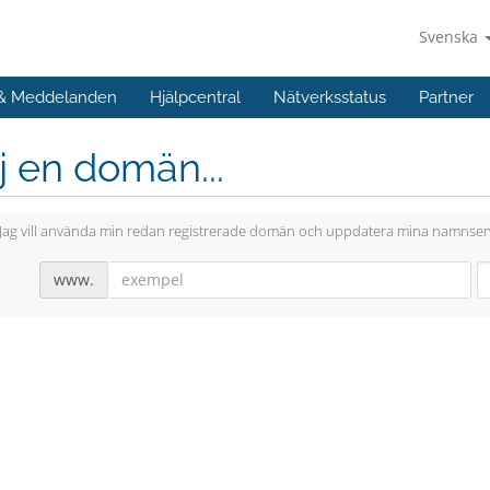
Svenska
 & Meddelanden
Hjälpcentral
Nätverksstatus
Partner
j en domän...
Jag vill använda min redan registrerade domän och uppdatera mina namnser
www.