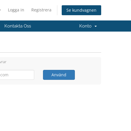
Logga in
Registrera
Se kundvagnen
Kontakta Oss
Konto
vrar
Använd