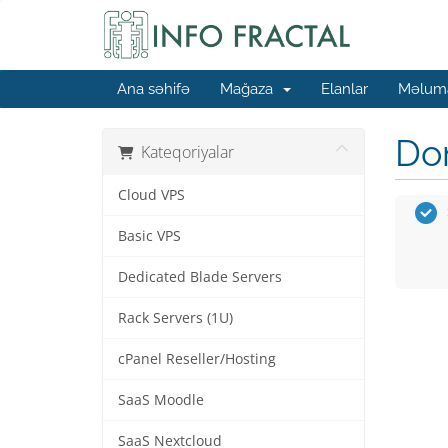
Ana səhifə
Mağaza
Elanlar
Məluma
Dom
Kateqoriyalar
Cloud VPS
Basic VPS
Dedicated Blade Servers
Rack Servers (1U)
cPanel Reseller/Hosting
SaaS Moodle
SaaS Nextcloud