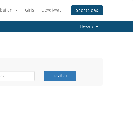
baijani
Giriş
Qeydiyyat
Səbətə bax
Hesab
Daxil et