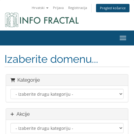
Hrvatski
Prijava
Registtracija
Pregled košarice
Preba
Izaberite domenu...
Kategorije
Akcije