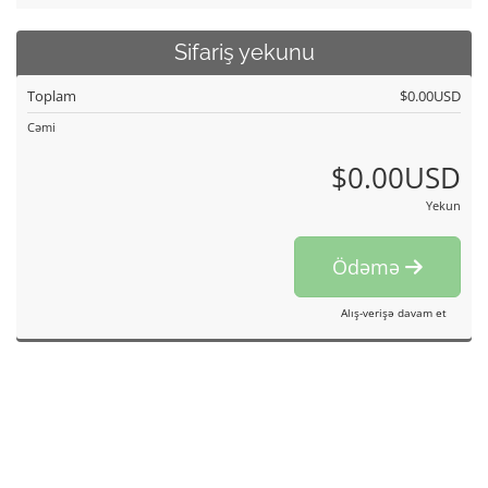
Sifariş yekunu
Toplam
$0.00USD
Cəmi
$0.00USD
Yekun
Ödəmə
Alış-verişə davam et