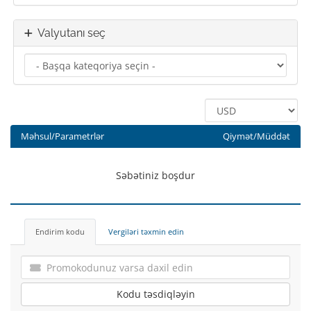
Valyutanı seç
Məhsul/Parametrlər
Qiymət/Müddət
Səbətiniz boşdur
Endirim kodu
Vergiləri təxmin edin
Kodu təsdiqləyin