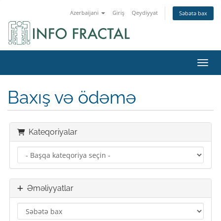
Azerbaijani
Giriş
Qeydiyyat
Səbətə bax
Naviq
Baxış və ödəmə
Kateqoriyalar
Əməliyyatlar