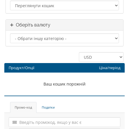
Оберіть валюту
Продукт/Опції
Ціна/період
Ваш кошик порожній
Промо-код
Податки