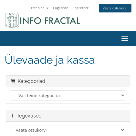
Estonian
Logi sisse
Registreeri
Vaata ostukorvi
Lülit
Ülevaade ja kassa
Kategooriad
Tegevused