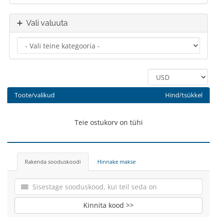
Vali valuuta
Toote/valikud
Hind/tsükkel
Teie ostukorv on tühi
Rakenda sooduskoodi
Hinnake makse
Kinnita kood >>