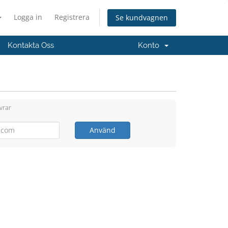
Logga in
Registrera
Se kundvagnen
Kontakta Oss
Konto
vrar
Använd