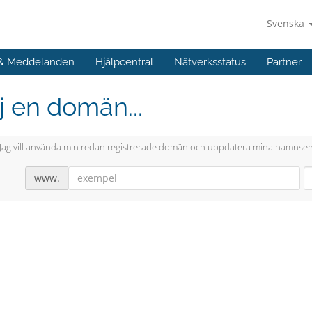
Svenska
 & Meddelanden
Hjälpcentral
Nätverksstatus
Partner
j en domän...
Jag vill använda min redan registrerade domän och uppdatera mina namnser
www.