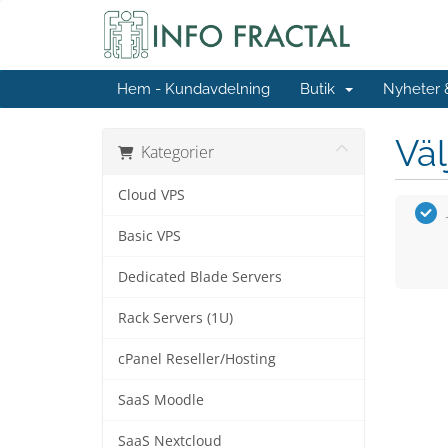
Hem - Kundavdelning
Butik
Nyheter
Väl
Kategorier
Cloud VPS
Basic VPS
Dedicated Blade Servers
Rack Servers (1U)
cPanel Reseller/Hosting
SaaS Moodle
SaaS Nextcloud