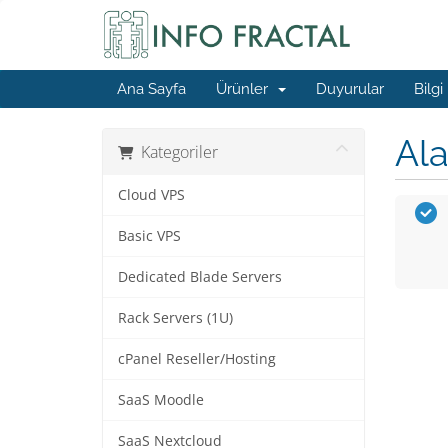
Ana Sayfa
Ürünler
Duyurular
Bilgi
Ala
Kategoriler
Cloud VPS
Basic VPS
Dedicated Blade Servers
Rack Servers (1U)
cPanel Reseller/Hosting
SaaS Moodle
SaaS Nextcloud