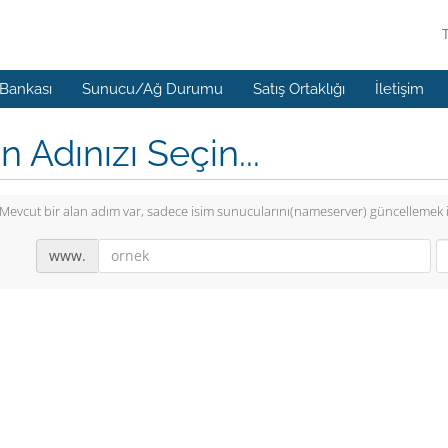
 Bankası
Sunucu/Ağ Durumu
Satış Ortaklığı
İletişim
n Adınızı Seçin...
Mevcut bir alan adım var, sadece isim sunucularını(nameserver) güncellemek 
www.