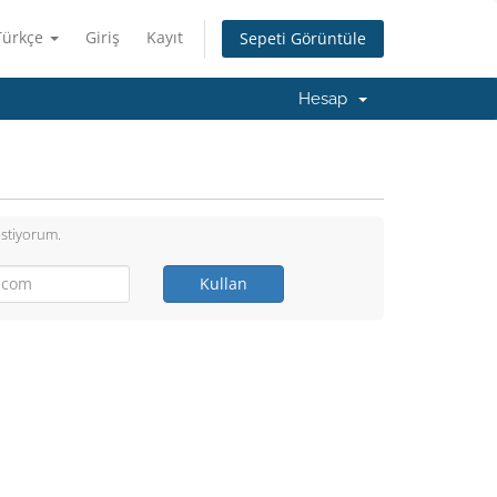
Türkçe
Giriş
Kayıt
Sepeti Görüntüle
Hesap
istiyorum.
Kullan