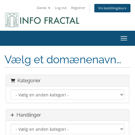
Dansk
Log ind
Registrer
Vis bestillingskurv
Skift
Vælg et domænenavn…
Kategorier
Handlinger