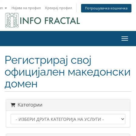
an
Најава на профил
Креирај профил
Потрошувачка кошничка
Вклу
Регистрирај свој
официјален македонски
домен
Категории