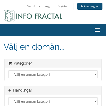
Svenska
Logga in
Registrera
Se kundvagnen
Växla
Välj en domän...
Kategorier
Handlingar