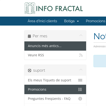
Àrea d'Inici clients
Botiga
Promocions
No
Per mes
Anuncis més antics...
Administr
Veure RSS
suport
Els meus Tiquets de suport
Promocions
Preguntes Freqüents - FAQ