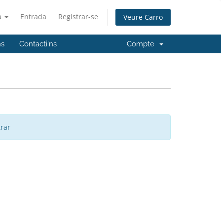
à
Entrada
Registrar-se
Veure Carro
ns
Contacti'ns
Compte
trar