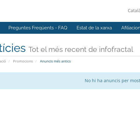
Catal
Preguntes Freqüents - FAQ
Estat de la xarxa
Afiliacio
tícies
Tot el més recent de infofractal
ació
Promocions
Anuncis més antics
No hi ha anuncis per mos