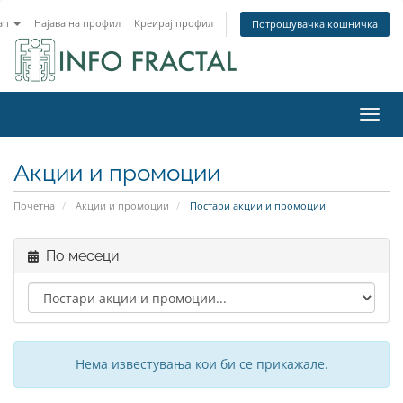
an
Најава на профил
Креирај профил
Потрошувачка кошничка
Вклу
Акции и промоции
Почетна
Акции и промоции
Постари акции и промоции
По месеци
Нема известувања кои би се прикажале.