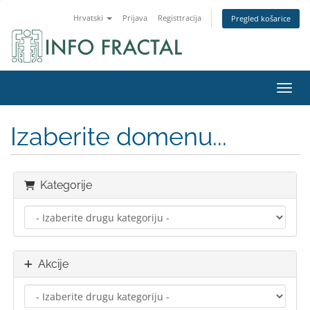
Hrvatski
Prijava
Registtracija
Pregled košarice
Preba
Izaberite domenu...
Kategorije
Akcije