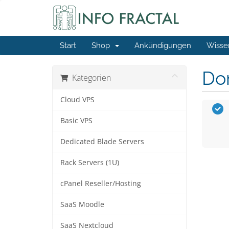
Start
Shop
Ankündigungen
Wisse
Do
Kategorien
Cloud VPS
Basic VPS
Dedicated Blade Servers
Rack Servers (1U)
cPanel Reseller/Hosting
SaaS Moodle
SaaS Nextcloud