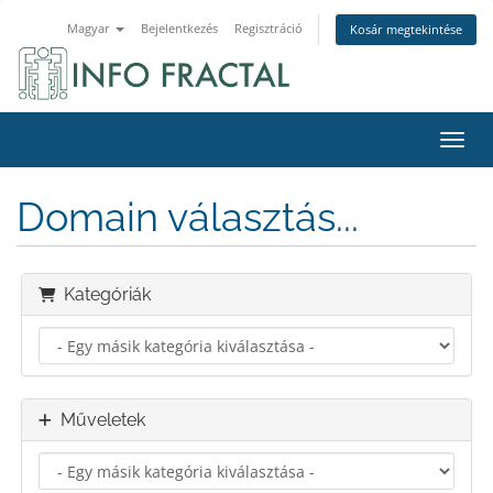
Magyar
Bejelentkezés
Regisztráció
Kosár megtekintése
Váltá
Domain választás...
Kategóriák
Műveletek