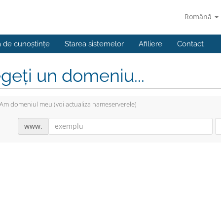
Română
a de cunoștințe
Starea sistemelor
Afiliere
Contact
geți un domeniu...
Am domeniul meu (voi actualiza nameserverele)
www.