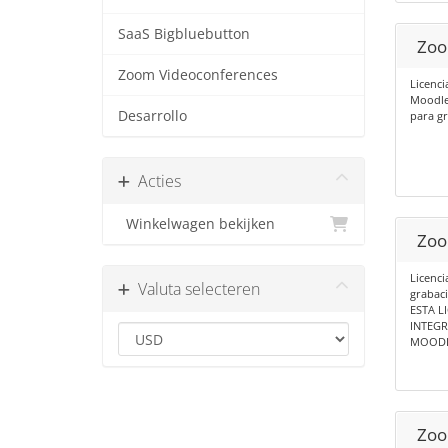
SaaS Bigbluebutton
Zoo
Zoom Videoconferences
Licenci
Moodle 
Desarrollo
para gr
Acties
Winkelwagen bekijken
Zoom
Licenc
Valuta selecteren
grabaci
ESTA L
INTEG
MOODLE
Zoom