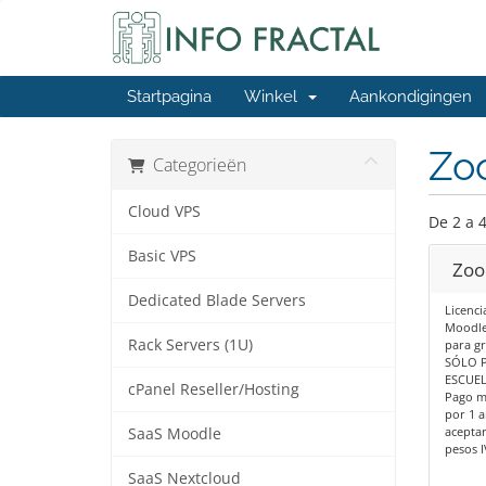
Startpagina
Winkel
Aankondigingen
Zo
Categorieën
Cloud VPS
De 2 a 4
Basic VPS
Zoo
Dedicated Blade Servers
Licenci
Moodle 
Rack Servers (1U)
para gr
SÓLO P
ESCUEL
cPanel Reseller/Hosting
Pago m
por 1 a
aceptar
SaaS Moodle
pesos I
SaaS Nextcloud