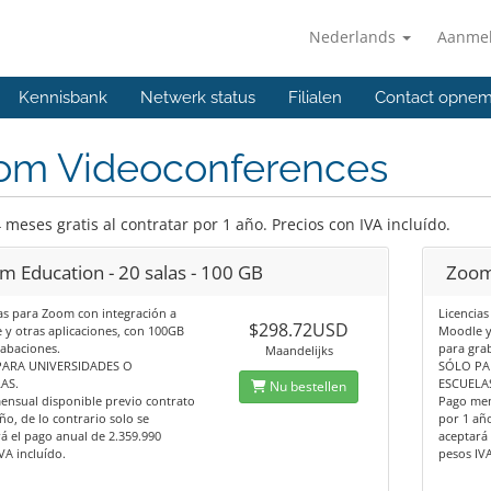
Nederlands
Aanme
Kennisbank
Netwerk status
Filialen
Contact opne
om Videoconferences
 meses gratis al contratar por 1 año. Precios con IVA incluído.
m Education - 20 salas - 100 GB
Zoom 
as para Zoom con integración a
Licencia
$298.72USD
y otras aplicaciones, con 100GB
Moodle y
abaciones.
para gra
Maandelijks
ARA UNIVERSIDADES O
SÓLO PA
AS.
ESCUELA
Nu bestellen
ensual disponible previo contrato
Pago men
ño, de lo contrario solo se
por 1 año
á el pago anual de 2.359.990
aceptará 
VA incluído.
pesos IVA