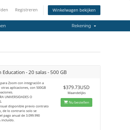
lden
Registreren
Winkelwagen bekijken
men
Rekening
Education - 20 salas - 500 GB
s para Zoom con integración a
$379.73USD
 otras aplicaciones, con 500GB
baciones.
Maandelijks
RA UNIVERSIDADES O
S.
Nu bestellen
sual disponible previo contrato
, de lo contrario solo se
el pago anual de 3.099.990
 incluído.