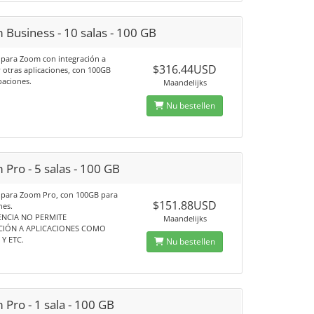
Business - 10 salas - 100 GB
s para Zoom con integración a
$316.44USD
 otras aplicaciones, con 100GB
baciones.
Maandelijks
Nu bestellen
Pro - 5 salas - 100 GB
s para Zoom Pro, con 100GB para
$151.88USD
nes.
ENCIA NO PERMITE
Maandelijks
CIÓN A APLICACIONES COMO
Y ETC.
Nu bestellen
Pro - 1 sala - 100 GB