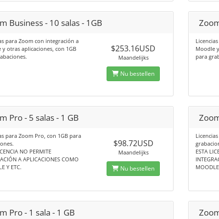
m Business - 10 salas - 1GB
Zoom 
as para Zoom con integración a
Licencia
$253.16USD
y otras aplicaciones, con 1GB
Moodle y
abaciones.
para gra
Maandelijks
Nu bestellen
 Pro - 5 salas - 1 GB
Zoom 
ias para Zoom Pro, con 1GB para
Licencia
$98.72USD
ones.
grabacio
ICENCIA NO PERMITE
ESTA LIC
Maandelijks
RACIÓN A APLICACIONES COMO
INTEGRA
 Y ETC.
MOODLE 
Nu bestellen
 Pro - 1 sala - 1 GB
Zoom 