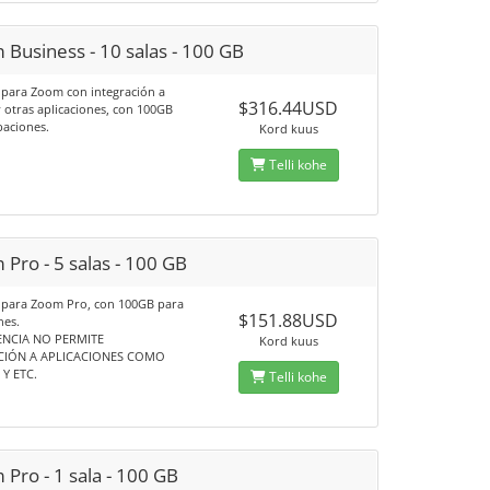
Business - 10 salas - 100 GB
s para Zoom con integración a
$316.44USD
 otras aplicaciones, con 100GB
baciones.
Kord kuus
Telli kohe
Pro - 5 salas - 100 GB
s para Zoom Pro, con 100GB para
$151.88USD
nes.
ENCIA NO PERMITE
Kord kuus
CIÓN A APLICACIONES COMO
Y ETC.
Telli kohe
Pro - 1 sala - 100 GB