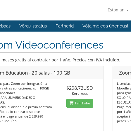
Estonian
ebaas
Võrgu staatus
Partnerid
Võta meiega ühendust
om Videoconferences
 meses gratis al contratar por 1 año. Precios con IVA incluído.
m Education - 20 salas - 100 GB
Zoom 
as para Zoom con integración a
Licencia
$298.72USD
y otras aplicaciones, con 100GB
Moodle y
abaciones.
para gra
Kord kuus
ARA UNIVERSIDADES O
SÓLO PA
AS.
ESCUELA
Telli kohe
ensual disponible previo contrato
Pago men
ño, de lo contrario solo se
por 1 año
á el pago anual de 2.359.990
aceptará 
VA incluído.
pesos IVA