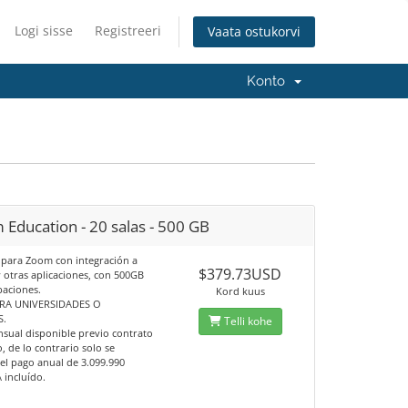
Logi sisse
Registreeri
Vaata ostukorvi
Konto
Education - 20 salas - 500 GB
s para Zoom con integración a
$379.73USD
 otras aplicaciones, con 500GB
baciones.
Kord kuus
RA UNIVERSIDADES O
S.
Telli kohe
sual disponible previo contrato
, de lo contrario solo se
el pago anual de 3.099.990
 incluído.