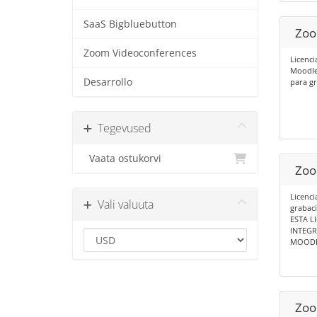
SaaS Bigbluebutton
Zoo
Zoom Videoconferences
Licenci
Moodle 
Desarrollo
para gr
Tegevused
Vaata ostukorvi
Zoom
Licenc
Vali valuuta
grabaci
ESTA L
INTEG
MOODLE
Zoom