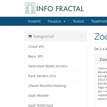
Avaleht
Kauplus
Teated
Teadmist
Zo
Kategooriad
Cloud VPS
De 2 a 4
Basic VPS
Zoo
Dedicated Blade Servers
Licenci
Moodle 
Rack Servers (1U)
para gr
SÓLO P
ESCUEL
cPanel Reseller/Hosting
Pago m
por 1 a
aceptar
SaaS Moodle
pesos I
SaaS Nextcloud