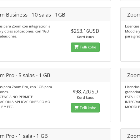
m Business - 10 salas - 1GB
Zoom 
as para Zoom con integración a
Licencia
$253.16USD
y otras aplicaciones, con 1GB
Moodle y
abaciones.
para gra
Kord kuus
Telli kohe
 Pro - 5 salas - 1 GB
Zoom 
ias para Zoom Pro, con 1GB para
Licencia
$98.72USD
ones.
grabacio
ICENCIA NO PERMITE
ESTA LIC
Kord kuus
RACIÓN A APLICACIONES COMO
INTEGRA
 Y ETC.
MOODLE 
Telli kohe
 Pro - 1 sala - 1 GB
Zoom 