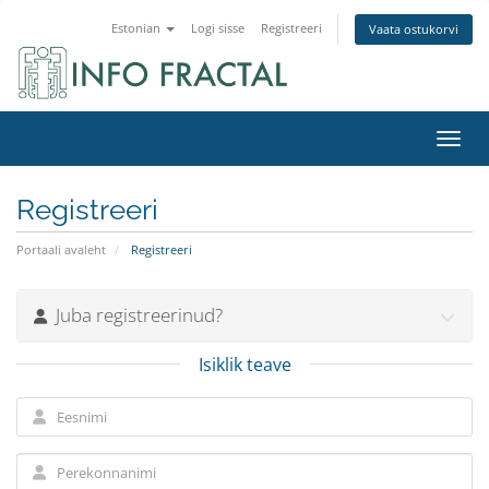
Estonian
Logi sisse
Registreeri
Vaata ostukorvi
Lülit
Registreeri
Portaali avaleht
Registreeri
Juba registreerinud?
Isiklik teave