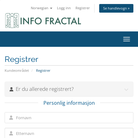
Norwegian
Logg inn
Registrer
Se handlevogn »
Bytt 
Registrer
Kundeområdet
Registrer
Er du allerede registrert?
Personlig informasjon