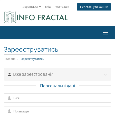
Українська
Вхід
Реєстрація
Переглянути кошик
Пере
Зареєструватись
Головна
Зареєструватись
Вже зареєстровані?
Персональні дані