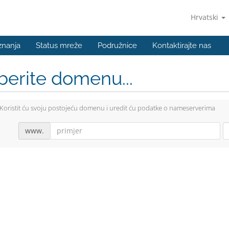
Hrvatski
znanja
Status mreže
Podružnice
Kontaktirajte nas
berite domenu...
Koristit ću svoju postojeću domenu i uredit ću podatke o nameserverima
www.