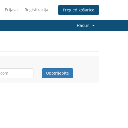
Prijava
Registtracija
Pregled košarice
Račun
Upotrijebite