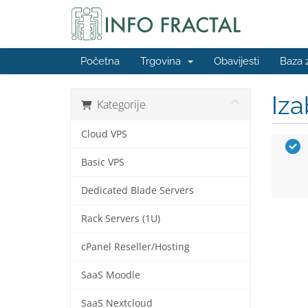
Početna
Trgovina
Obavijesti
Baza 
Iza
Kategorije
Cloud VPS
Basic VPS
Dedicated Blade Servers
Rack Servers (1U)
cPanel Reseller/Hosting
SaaS Moodle
SaaS Nextcloud