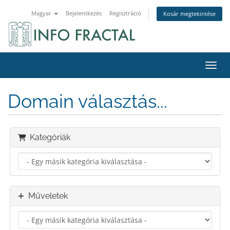
Magyar
Bejelentkezés
Regisztráció
Kosár megtekintése
Váltá
Domain választás...
Kategóriák
Műveletek