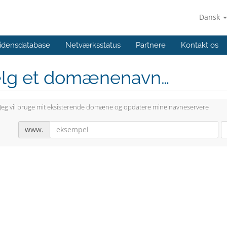
Dansk
idensdatabase
Netværksstatus
Partnere
Kontakt os
lg et domænenavn…
Jeg vil bruge mit eksisterende domæne og opdatere mine navneservere
www.