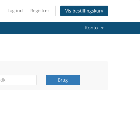
Log ind
Registrer
Vis bestillingskurv
Konto
Brug