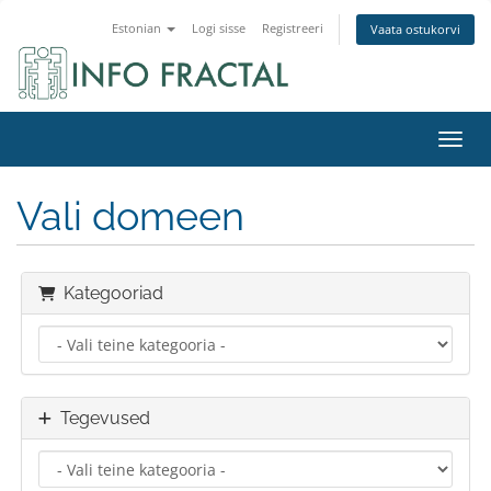
Estonian
Logi sisse
Registreeri
Vaata ostukorvi
Lülit
Vali domeen
Kategooriad
Tegevused