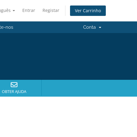
uguês
Entrar
Registar
Ver Carrinho
te-nos
Conta
OBTER AJUDA