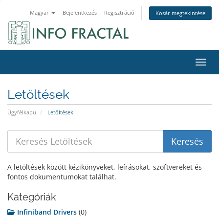
Magyar
Bejelentkezés
Regisztráció
Kosár megtekintése
Váltá
Letöltések
Ügyfélkapu
Letöltések
A letöltések között kézikönyveket, leírásokat, szoftvereket és
fontos dokumentumokat találhat.
Kategóriák
Infiniband Drivers
(0)