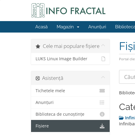
Acasă
Magazin
Anunțuri
Bibliotec
Fiș
Cele mai populare fișiere
LUKS Linux Image Builder
Portal clie
Asistență
Tichetele mele
Bibliot
Anunțuri
Cat
Biblioteca de cunoștințe
Infi
Infiniba
Fișiere