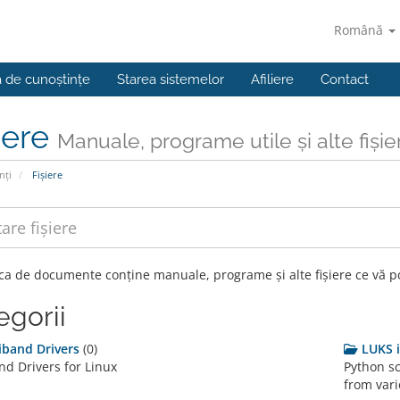
Română
a de cunoștințe
Starea sistemelor
Afiliere
Contact
iere
Manuale, programe utile și alte fișie
nți
Fișiere
eca de documente conține manuale, programe și alte fișiere ce vă po
egorii
niband Drivers
(0)
LUKS 
nd Drivers for Linux
Python sc
from vari