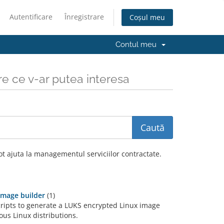
Autentificare
Înregistrare
Coșul meu
Contul meu
re ce v-ar putea interesa
t ajuta la managementul serviciilor contractate.
image builder
(1)
ripts to generate a LUKS encrypted Linux image
ous Linux distributions.