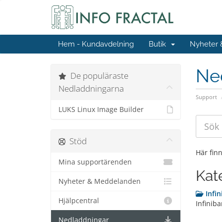
Hem - Kundavdelning
Butik
Nyheter
Ne
De populäraste
Nedladdningarna
Support
LUKS Linux Image Builder
Stöd
Här fin
Mina supportärenden
Kat
Nyheter & Meddelanden
Infi
Hjälpcentral
Infiniba
Nedladdningar