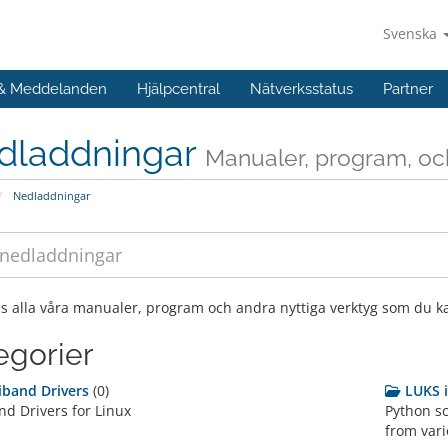
Svenska
 & Meddelanden
Hjälpcentral
Nätverksstatus
Partner
dladdningar
Manualer, program, och
Nedladdningar
ns alla våra manualer, program och andra nyttiga verktyg som du k
egorier
niband Drivers
(0)
LUKS 
nd Drivers for Linux
Python sc
from vari