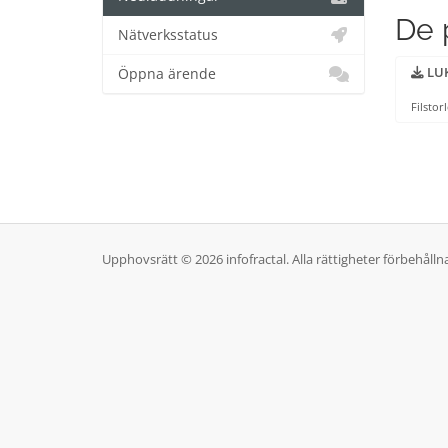
De 
Nätverksstatus
LUK
Öppna ärende
Filstor
Upphovsrätt © 2026 infofractal. Alla rättigheter förbehålln