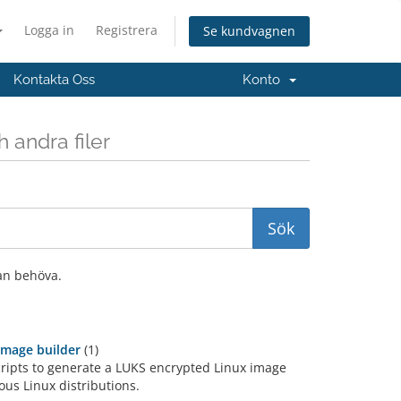
Logga in
Registrera
Se kundvagnen
Kontakta Oss
Konto
 andra filer
an behöva.
image builder
(1)
ripts to generate a LUKS encrypted Linux image
ous Linux distributions.