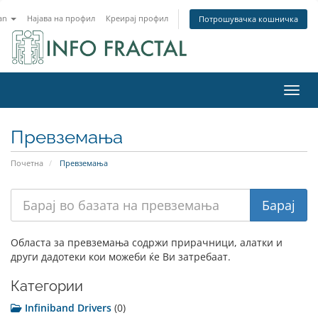
an
Најава на профил
Креирај профил
Потрошувачка кошничка
Вклу
Превземања
Почетна
Превземања
Областа за превземања содржи прирачници, алатки и
други дадотеки кои можеби ќе Ви затребаат.
Категории
Infiniband Drivers
(0)