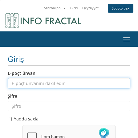
Azerbaijani
Giriş
Qeydiyyat
Səbətə bax
Naviq
Giriş
E-poçt ünvanı
Şifrə
Yadda saxla