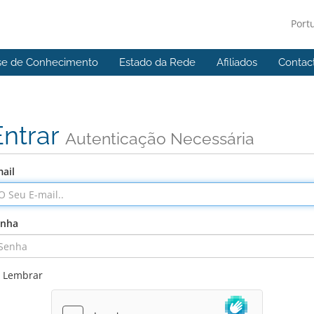
Port
se de Conhecimento
Estado da Rede
Afiliados
Contac
Entrar
Autenticação Necessária
ail
enha
Lembrar