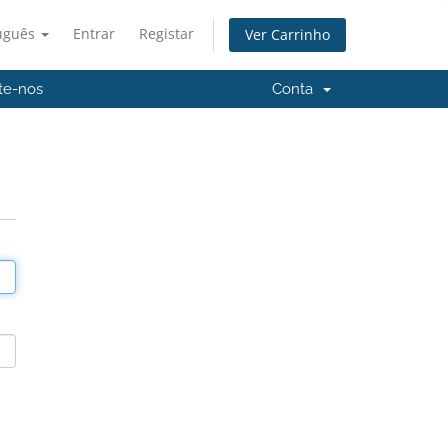
uguês
Entrar
Registar
Ver Carrinho
te-nos
Conta