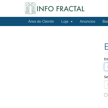
Área do Cliente
Loja
Anúncios
Ba
Em
S