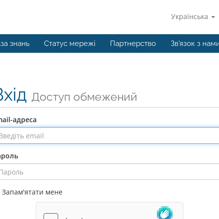
Українська
за знань
Статус мережі
Партнерство
Зв'язок з нам
Вхід
Доступ обмежений
ail-адреса
ароль
Запам'ятати мене