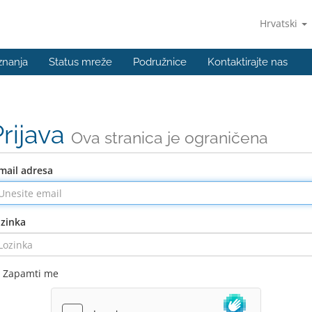
Hrvatski
znanja
Status mreže
Podružnice
Kontaktirajte nas
Prijava
Ova stranica je ograničena
mail adresa
zinka
Zapamti me