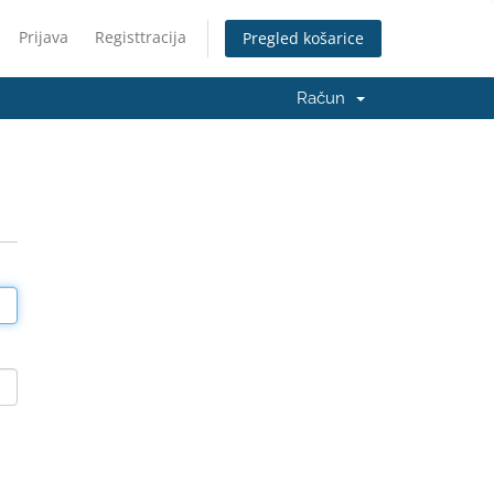
Prijava
Registtracija
Pregled košarice
Račun