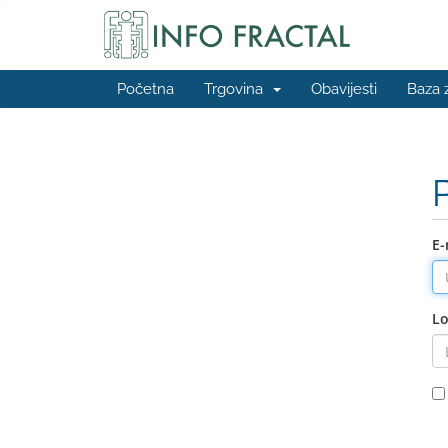
Početna
Trgovina
Obavijesti
Baza 
E-
Lo