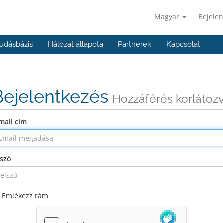
Magyar
Bejelen
udásbázis
Hálózat állapota
Partnerek
Kapcsolat
Bejelentkezés
Hozzáférés korlátoz
mail cím
lszó
Emlékezz rám