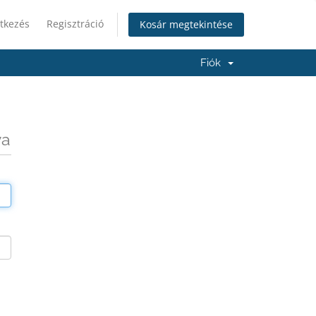
tkezés
Regisztráció
Kosár megtekintése
Fiók
va