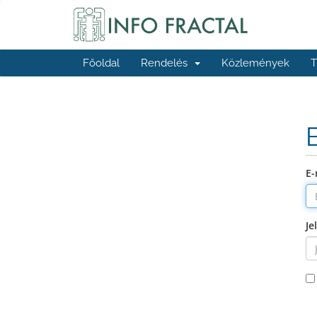
Főoldal
Rendelés
Közlemények
T
E-
Je