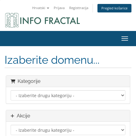
Hrvatski
Prijava
Registtracija
Pregled košarice
Preba
Izaberite domenu...
Kategorije
Akcije