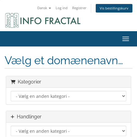
Dansk
Log ind
Registrer
Vis bestillingskurv
Skift
Vælg et domænenavn…
Kategorier
Handlinger