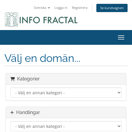
Svenska
Logga in
Registrera
Se kundvagnen
Växla
Välj en domän...
Kategorier
Handlingar