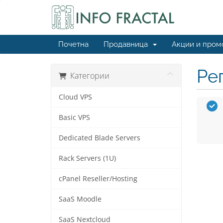
Почетна
Продавница
Акции и пром
Ре
Категории
Cloud VPS
Basic VPS
Dedicated Blade Servers
Rack Servers (1U)
cPanel Reseller/Hosting
SaaS Moodle
SaaS Nextcloud