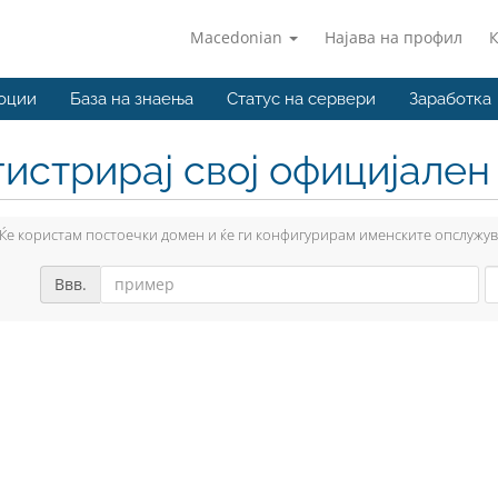
Macedonian
Најава на профил
оции
База на знаења
Статус на сервери
Заработка
гистрирај свој официјале
Ќе користам постоечки домен и ќе ги конфигурирам именските опслужу
Ввв.