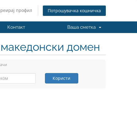
Креирај профил
Потрошувачка кошничка
Контакт
Ваша сметка
н македонски домен
вачи
Користи